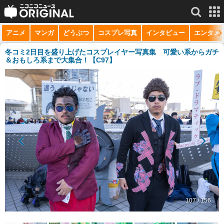
アニメ
マンガ
どうぶつ
コスプレ写真
インタビュー
エンタメ
サービス一覧
もっと見る
niconico
冬コミ2日目を盛り上げたコスプレイヤー写真集 可愛い系からガチ
＆おもしろ系まで大集合！【C97】
動画
生放送
ニュース
チャンネル
マンガ
ニコニコQ
107 / 156