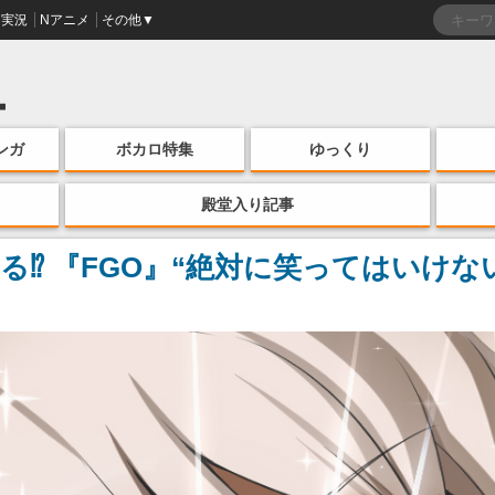
実況
Nアニメ
その他▼
ンガ
ボカロ特集
ゆっくり
殿堂入り記事
る⁉ 『FGO』“絶対に笑ってはいけ