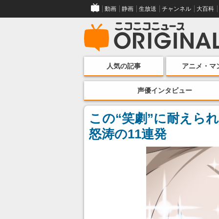
動画
静画
生放送
チャンネル
大百科
人気の記事
アニメ・マ
声優インタビュー
この“笑劇”に耐えられ
怒涛の11連発