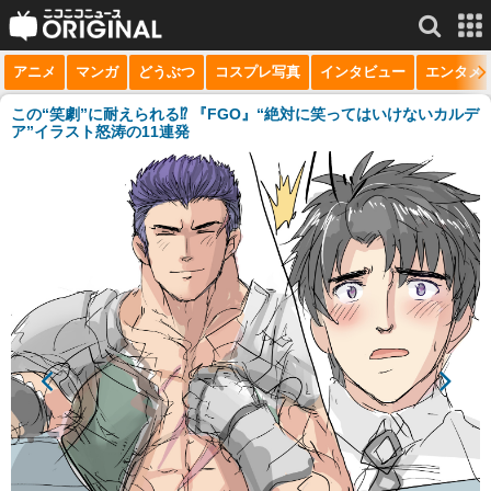
アニメ
マンガ
どうぶつ
コスプレ写真
インタビュー
エンタメ
サービス一覧
もっと見る
niconico
この“笑劇”に耐えられる⁉ 『FGO』“絶対に笑ってはいけないカルデ
ア”イラスト怒涛の11連発
動画
生放送
ニュース
チャンネル
マンガ
ニコニコQ