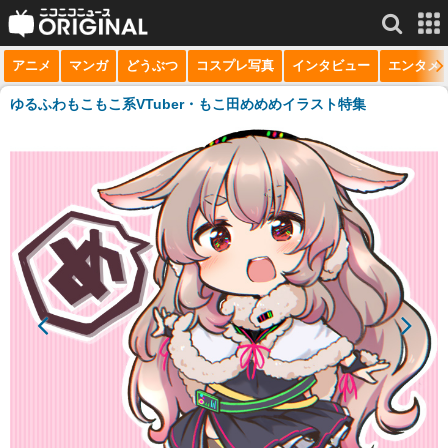
アニメ
マンガ
どうぶつ
コスプレ写真
インタビュー
エンタメ
サービス一覧
もっと見る
niconico
ゆるふわもこもこ系VTuber・もこ田めめめイラスト特集
動画
生放送
ニュース
チャンネル
マンガ
ニコニコQ