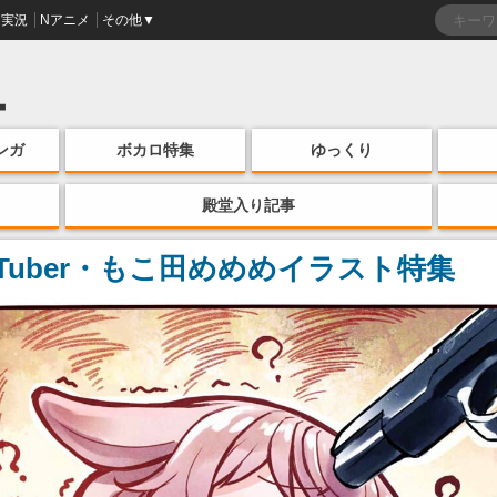
実況
Nアニメ
その他▼
ンガ
ボカロ特集
ゆっくり
殿堂入り記事
uber・もこ田めめめイラスト特集