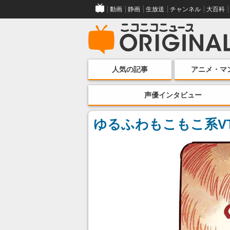
動画
静画
生放送
チャンネル
大百科
人気の記事
アニメ・マ
声優インタビュー
ゆるふわもこもこ系VT