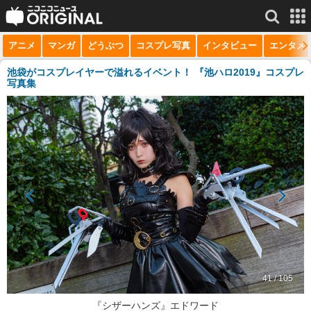
アニメ
マンガ
どうぶつ
コスプレ写真
インタビュー
エンタメ
サービス一覧
もっと見る
niconico
池袋がコスプレイヤーで溢れるイベント！ 『池ハロ2019』コスプレ
写真集
動画
生放送
ニュース
チャンネル
マンガ
ニコニコQ
41 / 105
『シザーハンズ』エドワード