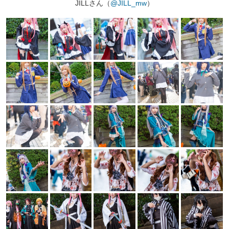
JILLさん（
@JILL_mw
）