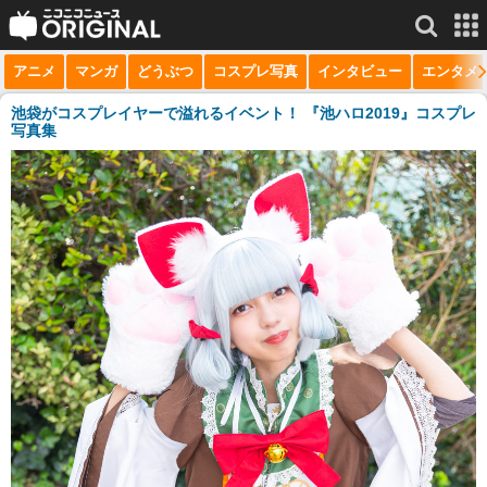
アニメ
マンガ
どうぶつ
コスプレ写真
インタビュー
エンタメ
サービス一覧
もっと見る
niconico
池袋がコスプレイヤーで溢れるイベント！ 『池ハロ2019』コスプレ
写真集
動画
生放送
ニュース
チャンネル
マンガ
ニコニコQ