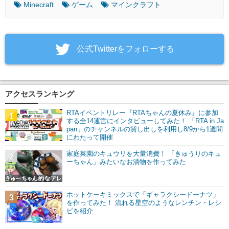
Minecraft
ゲーム
マインクラフト
‎公式Twitterをフォローする
アクセスランキング
RTAイベントリレー『RTAちゃんの夏休み』に参加
1
する全14運営にインタビューしてみた！ 「RTA in Ja
pan」のチャンネルの貸し出しを利用し8/9から1週間
にわたって開催
家庭菜園のキュウリを大量消費！ 「きゅうりのキュ
2
ーちゃん」みたいなお漬物を作ってみた
ホットケーキミックスで「ギャラクシードーナツ」
3
を作ってみた！ 流れる星空のようなレンチン・レシ
ピを紹介