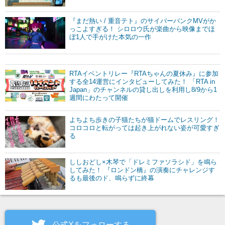
『まだ熱い / 重音テト』のサイバーパンクMVがか
っこよすぎる！ シロロウ氏が楽曲から映像までほ
ぼ1人で手がけた本気の一作
RTAイベントリレー『RTAちゃんの夏休み』に参加
する全14運営にインタビューしてみた！ 「RTA in
Japan」のチャンネルの貸し出しを利用し8/9から1
週間にわたって開催
よちよち歩きの子猫たちが猫ドームでレスリング！
コロコロと転がっては起き上がれない姿が可愛すぎ
る
ししおどし×木琴で「ドレミファソラシド」を鳴ら
してみた！ 『ロンドン橋』の演奏にチャレンジす
るも最後のド、鳴らずに終幕
公式Xをフォローする