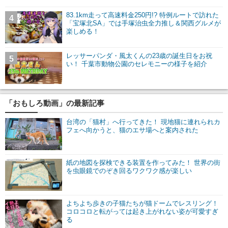
83.1km走って高速料金250円!? 特例ルートで訪れた
4
「宝塚北SA」では手塚治虫全力推し＆関西グルメが
楽しめる！
レッサーパンダ・風太くんの23歳の誕生日をお祝
5
い！ 千葉市動物公園のセレモニーの様子を紹介
「おもしろ動画」の最新記事
台湾の「猫村」へ行ってきた！ 現地猫に連れられカ
フェへ向かうと、猫のエサ場へと案内された
紙の地図を探検できる装置を作ってみた！ 世界の街
を虫眼鏡でのぞき回るワクワク感が楽しい
よちよち歩きの子猫たちが猫ドームでレスリング！
コロコロと転がっては起き上がれない姿が可愛すぎ
る