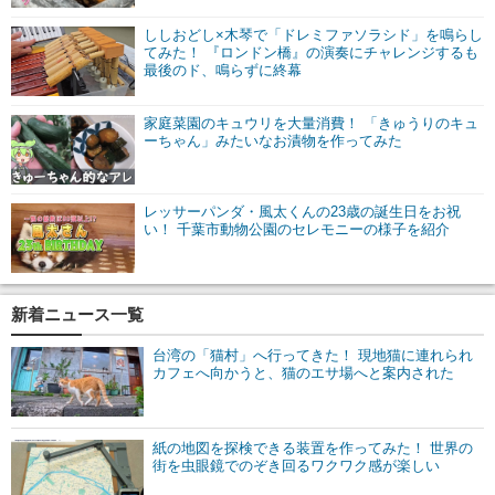
ししおどし×木琴で「ドレミファソラシド」を鳴らし
てみた！ 『ロンドン橋』の演奏にチャレンジするも
最後のド、鳴らずに終幕
家庭菜園のキュウリを大量消費！ 「きゅうりのキュ
ーちゃん」みたいなお漬物を作ってみた
レッサーパンダ・風太くんの23歳の誕生日をお祝
い！ 千葉市動物公園のセレモニーの様子を紹介
新着ニュース一覧
台湾の「猫村」へ行ってきた！ 現地猫に連れられ
カフェへ向かうと、猫のエサ場へと案内された
紙の地図を探検できる装置を作ってみた！ 世界の
街を虫眼鏡でのぞき回るワクワク感が楽しい