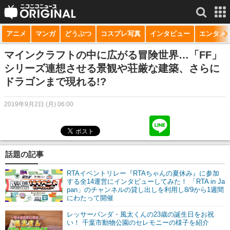
アニメ
マンガ
どうぶつ
コスプレ写真
インタビュー
エンタメ
サービス一覧
もっと見る
niconico
マインクラフトの中に広がる冒険世界…「FF」
シリーズ連想させる景観や荘厳な建築、さらに
動画
ドラゴンまで現れる!?
生放送
2019年9月2日 (月) 06:00
ニュース
チャンネル
話題の記事
マンガ
RTAイベントリレー『RTAちゃんの夏休み』に参加
ニコニコQ
する全14運営にインタビューしてみた！ 「RTA in Ja
pan」のチャンネルの貸し出しを利用し8/9から1週間
にわたって開催
レッサーパンダ・風太くんの23歳の誕生日をお祝
い！ 千葉市動物公園のセレモニーの様子を紹介