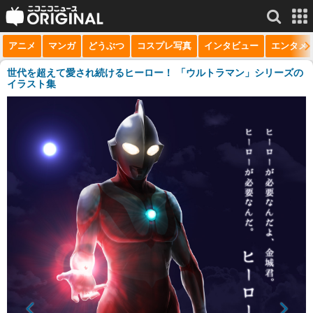
アニメ
マンガ
どうぶつ
コスプレ写真
インタビュー
エンタメ
サービス一覧
もっと見る
niconico
世代を超えて愛され続けるヒーロー！ 「ウルトラマン」シリーズの
イラスト集
動画
生放送
ニュース
チャンネル
マンガ
ニコニコQ