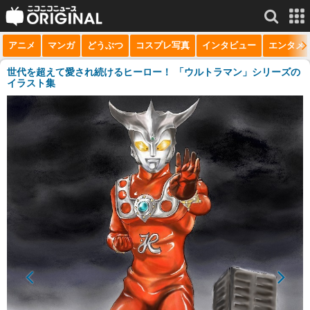
アニメ
マンガ
どうぶつ
コスプレ写真
インタビュー
エンタメ
サービス一覧
もっと見る
niconico
世代を超えて愛され続けるヒーロー！ 「ウルトラマン」シリーズの
イラスト集
動画
生放送
ニュース
チャンネル
マンガ
ニコニコQ