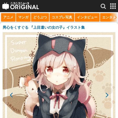
アニメ
マンガ
どうぶつ
コスプレ写真
インタビュー
エンタメ
サービス一覧
もっと見る
niconico
男心をくすぐる 『上目遣いの女の子』イラスト集
動画
生放送
ニュース
チャンネル
マンガ
ニコニコQ