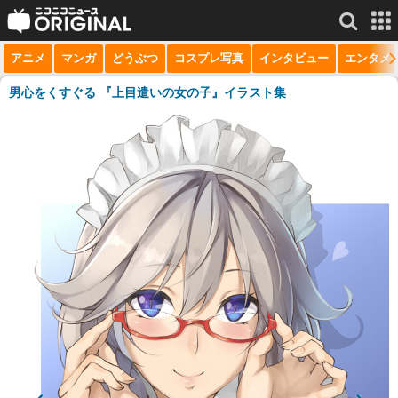
アニメ
マンガ
どうぶつ
コスプレ写真
インタビュー
エンタメ
サービス一覧
もっと見る
niconico
男心をくすぐる 『上目遣いの女の子』イラスト集
動画
生放送
ニュース
チャンネル
マンガ
ニコニコQ