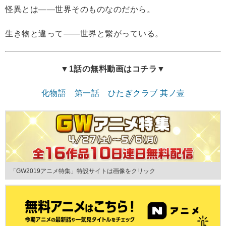
怪異とは――世界そのものなのだから。
生き物と違って――世界と繋がっている。
▼1話の無料動画はコチラ▼
化物語 第一話 ひたぎクラブ 其ノ壹
「GW2019アニメ特集」特設サイトは画像をクリック