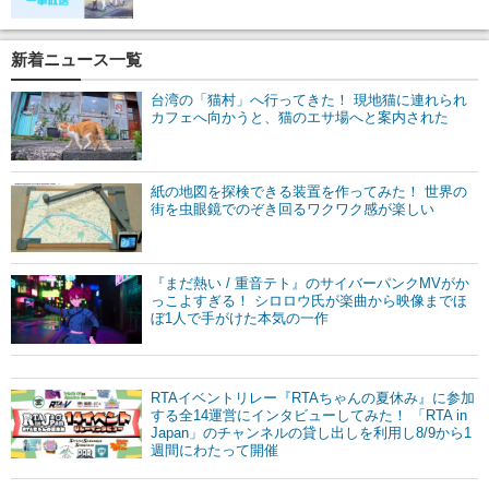
新着ニュース一覧
台湾の「猫村」へ行ってきた！ 現地猫に連れられ
カフェへ向かうと、猫のエサ場へと案内された
紙の地図を探検できる装置を作ってみた！ 世界の
街を虫眼鏡でのぞき回るワクワク感が楽しい
『まだ熱い / 重音テト』のサイバーパンクMVがか
っこよすぎる！ シロロウ氏が楽曲から映像までほ
ぼ1人で手がけた本気の一作
RTAイベントリレー『RTAちゃんの夏休み』に参加
する全14運営にインタビューしてみた！ 「RTA in
Japan」のチャンネルの貸し出しを利用し8/9から1
週間にわたって開催