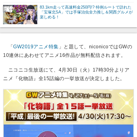
83.1km走って高速料金250円!? 特例ルートで訪れた
「宝塚北SA」では手塚治虫全力推し＆関西グルメが
楽しめる！
「
GW2019アニメ特集
」と題して、niconicoではGWの
10連休にあわせてアニメ16作品が無料配信されます。
ニコニコ生放送にて、4月30日（火）17時30分よりア
ニメ『化物語』全15話編の一挙放送が決定しました。