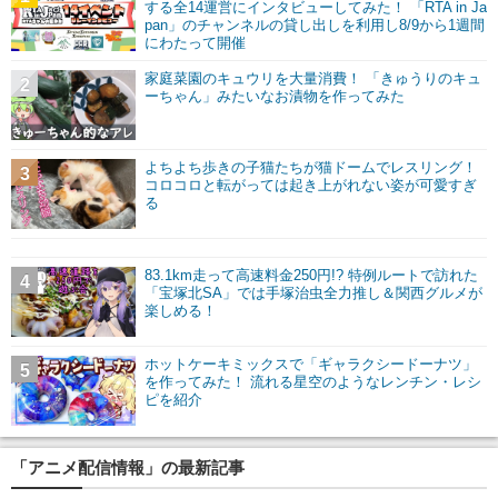
する全14運営にインタビューしてみた！ 「RTA in Ja
pan」のチャンネルの貸し出しを利用し8/9から1週間
にわたって開催
家庭菜園のキュウリを大量消費！ 「きゅうりのキュ
2
ーちゃん」みたいなお漬物を作ってみた
よちよち歩きの子猫たちが猫ドームでレスリング！
3
コロコロと転がっては起き上がれない姿が可愛すぎ
る
83.1km走って高速料金250円!? 特例ルートで訪れた
4
「宝塚北SA」では手塚治虫全力推し＆関西グルメが
楽しめる！
ホットケーキミックスで「ギャラクシードーナツ」
5
を作ってみた！ 流れる星空のようなレンチン・レシ
ピを紹介
「アニメ配信情報」の最新記事