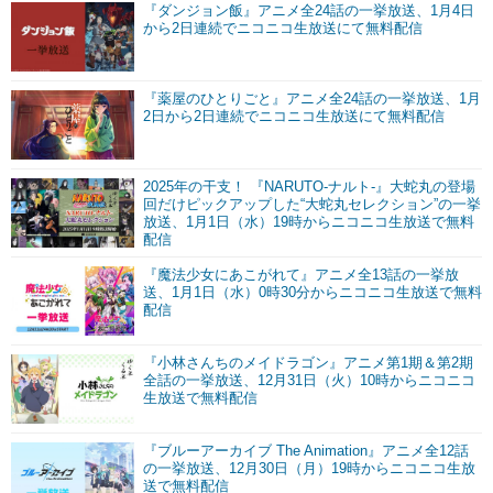
『ダンジョン飯』アニメ全24話の一挙放送、1月4日
から2日連続でニコニコ生放送にて無料配信
『薬屋のひとりごと』アニメ全24話の一挙放送、1月
2日から2日連続でニコニコ生放送にて無料配信
2025年の干支！ 『NARUTO-ナルト-』大蛇丸の登場
回だけピックアップした“大蛇丸セレクション”の一挙
放送、1月1日（水）19時からニコニコ生放送で無料
配信
『魔法少女にあこがれて』アニメ全13話の一挙放
送、1月1日（水）0時30分からニコニコ生放送で無料
配信
『小林さんちのメイドラゴン』アニメ第1期＆第2期
全話の一挙放送、12月31日（火）10時からニコニコ
生放送で無料配信
『ブルーアーカイブ The Animation』アニメ全12話
の一挙放送、12月30日（月）19時からニコニコ生放
送で無料配信