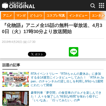
アニメ
マンガ
どうぶつ
コスプレ写真
インタビュー
エンタメ
サービス一覧
もっと見る
niconico
『化物語』アニメ全15話の無料一挙放送、4月3
0日（火）17時30分より放送開始
動画
2019年4月26日 (金) 17:30
生放送
ニュース
チャンネル
話題の記事
マンガ
RTAイベントリレー『RTAちゃんの夏休み』に参加
する全14運営にインタビューしてみた！ 「RTA in Ja
pan」のチャンネルの貸し出しを利用し8/9から1週間
ニコニコQ
にわたって開催
豪華列車「夢空間」の食堂車のグルメを楽しんでき
た！ 人々を魅了した“特別な時間”を味わう様子に
「いいなあ」「行ってみたい」の声