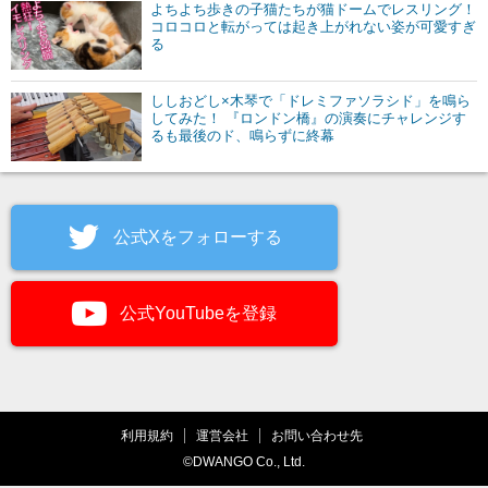
よちよち歩きの子猫たちが猫ドームでレスリング！
コロコロと転がっては起き上がれない姿が可愛すぎ
る
ししおどし×木琴で「ドレミファソラシド」を鳴ら
してみた！ 『ロンドン橋』の演奏にチャレンジす
るも最後のド、鳴らずに終幕
公式Xをフォローする
公式YouTubeを登録
利用規約
運営会社
お問い合わせ先
©DWANGO Co., Ltd.