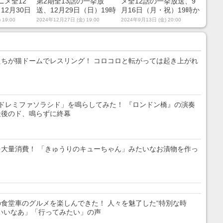
アニメ全12
第2期全13話の一挙放
メ全12話の一挙放送、9
12月30日
送、12月29日（日）19時
月16日（月・祝）19時か
らニコニコ
からニコニコ生放送で無
らニコニコ生放送で無料
 19:00
2024年12月27日 (金) 19:00
2024年9月13日 (金) 20:00
配信
料配信
配信
ちが猫ドームでレスリング！ コロコロと転がっては起き上がれ
ドレミファソラシド」を鳴らしてみた！ 『ロンドン橋』の演奏
最後のド、鳴らずに終幕
大量消費！ 「きゅうりのキューちゃん」みたいなお漬物を作っ
食堂車のグルメを楽しんできた！ 人々を魅了した“特別な時
いいなあ」「行ってみたい」の声