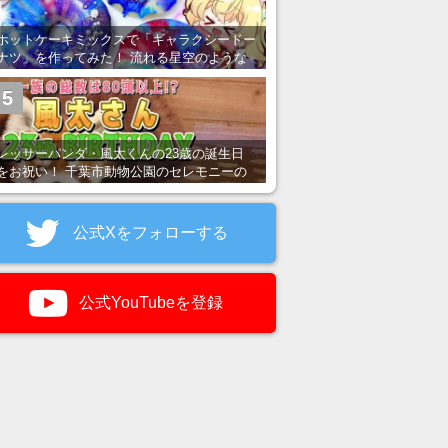
ホットケーキミックスで「ギャラクシードー
ナツ」を作ってみた！ 流れる星空のような
レンチン・レシピを紹介
5
レッサーパンダ・風太くんの23歳の誕生日
をお祝い！ 千葉市動物公園のセレモニーの
様子を紹介
公式Xをフォローする
公式YouTubeを登録