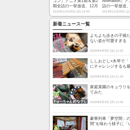
ゴン』アニメ第1期＆第2
Animation』
期全話の一挙放送、12月
話の一挙放送、
31日（火）10時からニコ
（月）19時か
2024年12月29日 (日) 10:00
2024年12月28日 (土)
ニコ生放送で無料配信
生放送で無料
新着ニュース一覧
よちよち歩きの子猫た
ない姿が可愛すぎる
2026年8月5日 (水) 11:00
ししおどし×木琴で「
にチャレンジするも
2026年8月4日 (火) 11:30
家庭菜園のキュウリを
てみた
2026年8月3日 (月) 11:00
豪華列車「夢空間」の
間”を味わう様子に「