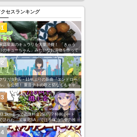
アクセスランキング
1
家庭菜園のキュウリを大量消費！ 「きゅう
りのキューちゃん」みたいなお漬物を作って
みた
2
クワガタP氏・11年ぶりの新曲『エンドロー
ル』を公開！ 重音テトの歌と切なくもキャ
ッチーなメロディーが胸にしみる
3
83.1km走って高速料金250円!? 特例ルート
で訪れた「宝塚北SA」では手塚治虫全力推
し＆関西グルメが楽しめる！
4