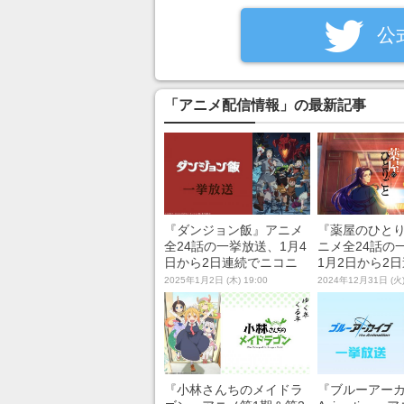
‎公
「アニメ配信情報」の最新記事
『ダンジョン飯』アニメ
『薬屋のひと
全24話の一挙放送、1月4
ニメ全24話の
日から2日連続でニコニ
1月2日から2
コ生放送にて無料配信
コニコ生放送
2025年1月2日 (木) 19:00
2024年12月31日 (火)
信
『小林さんちのメイドラ
『ブルーアーカイ