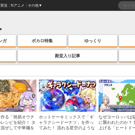
実況
Nアニメ
その他▼
ンガ
ボカロ特集
ゆっくり
殿堂入り記事
に作る「簡易オウチ
ホットケーキミックスで「ギ
なぜヨーロッパは
レシピを紹介！ タ
ャラクシードーナツ」を作っ
に襲われたのか？ 
直混ぜして中華麺を
てみた！ 流れる星空のような
上げる「ヒートド
けの一品がお手軽な
レンチン・レシピを紹介
組みを解説