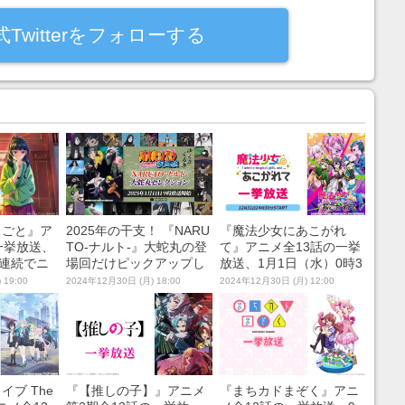
式Twitterをフォローする
りごと』ア
2025年の干支！ 『NARU
『魔法少女にあこがれ
一挙放送、
TO-ナルト-』大蛇丸の登
て』アニメ全13話の一挙
日連続でニ
場回だけピックアップし
放送、1月1日（水）0時3
にて無料配
た“大蛇丸セレクショ
0分からニコニコ生放送
 19:00
2024年12月30日 (月) 18:00
2024年12月30日 (月) 12:00
ン”の一挙放送、1月1日
で無料配信
（水）19時からニコニコ
生放送で無料配信
ブ The
『【推しの子】』アニメ
『まちカドまぞく』アニ