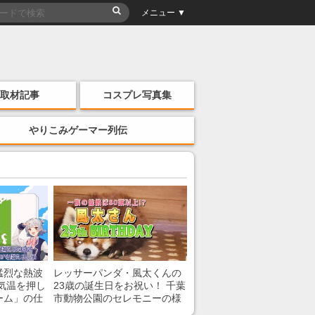
メニュー ▼
取材記事
コスプレ写真集
やりこみゲーマー列伝
猛烈な熱波
レッサーパンダ・風太くんの
気温を押し
23歳の誕生日をお祝い！ 千葉
ーム」の仕
市動物公園のセレモニーの様
子を紹介