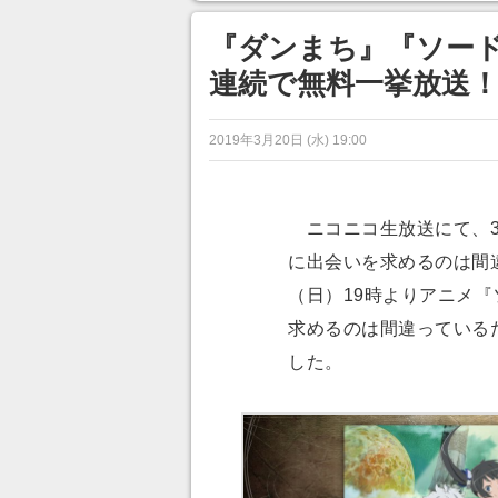
目が釘づけ
のに超う
『ダンまち』『ソー
連続で無料一挙放送！ 3
2019年3月20日 (水) 19:00
ニコニコ生放送にて、3
に出会いを求めるのは間違
（日）19時よりアニメ
求めるのは間違っている
した。