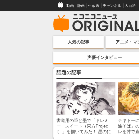
動画
静画
生放送
チャンネル
大百科
人気の記事
アニメ・マ
声優インタビュー
話題の記事
書道用の筆と墨で「ドレミ
テキトー
ー・スイート（東方Projec
油そば」の
t）」を描いてみた！ 墨のに
レを丼で
じみで陰影が生まれる瞬間に
絡めるだ