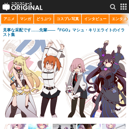
アニメ
マンガ
どうぶつ
コスプレ写真
インタビュー
エンタメ
サービス一覧
もっと見る
niconico
見事な采配です……先輩――『FGO』マシュ・キリエライトのイラ
スト集
動画
生放送
ニュース
チャンネル
マンガ
ニコニコQ
13 / 13