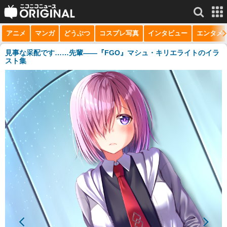
アニメ
マンガ
どうぶつ
コスプレ写真
インタビュー
エンタメ
サービス一覧
もっと見る
niconico
見事な采配です……先輩――『FGO』マシュ・キリエライトのイラ
スト集
動画
生放送
ニュース
チャンネル
マンガ
ニコニコQ