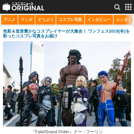
アニメ
マンガ
どうぶつ
コスプレ写真
インタビュー
エンタメ
サービス一覧
もっと見る
niconico
色彩＆造形豊かなコスプレイヤーが大集合！ ワンフェス2019[冬]を
彩ったコスプレ写真をお届け
動画
生放送
ニュース
チャンネル
マンガ
ニコニコQ
92 / 99
『Fate/Grand Order』クー・フーリン