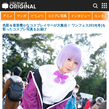
アニメ
マンガ
どうぶつ
コスプレ写真
インタビュー
エンタメ
サービス一覧
もっと見る
niconico
色彩＆造形豊かなコスプレイヤーが大集合！ ワンフェス2019[冬]を
彩ったコスプレ写真をお届け
動画
生放送
ニュース
チャンネル
マンガ
ニコニコQ