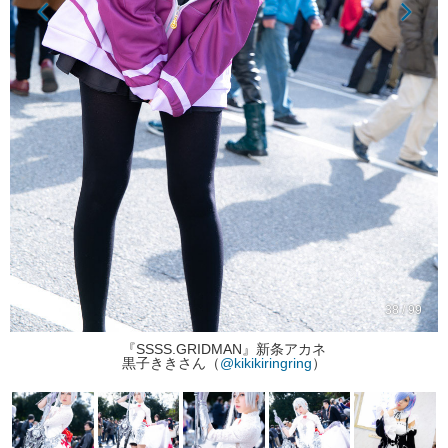
38 / 99
『SSSS.GRIDMAN』新条アカネ
黒子ききさん（
@kikikiringring
）