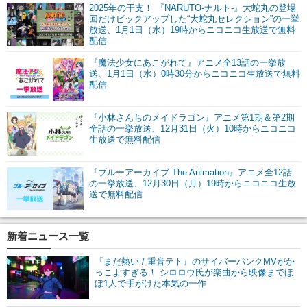
2025年の干支！ 『NARUTO-ナルト-』大蛇丸の登場
回だけピックアップした“大蛇丸セレクション”の一挙
放送、1月1日（水）19時からニコニコ生放送で無料
配信
『魔法少女にあこがれて』アニメ全13話の一挙放
送、1月1日（水）0時30分からニコニコ生放送で無料
配信
『小林さんちのメイドラゴン』アニメ第1期＆第2期
全話の一挙放送、12月31日（火）10時からニコニコ
生放送で無料配信
『ブルーアーカイブ The Animation』アニメ全12話
の一挙放送、12月30日（月）19時からニコニコ生放
送で無料配信
新着ニュース一覧
『まだ熱い / 重音テト』のサイバーパンクMVがか
っこよすぎる！ シロロウ氏が楽曲から映像までほ
ぼ1人で手がけた本気の一作