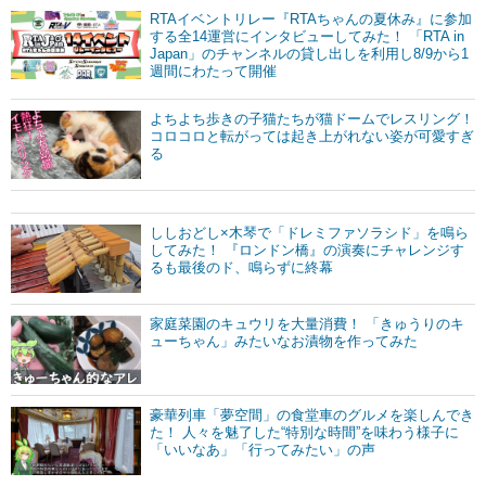
RTAイベントリレー『RTAちゃんの夏休み』に参加
する全14運営にインタビューしてみた！ 「RTA in
Japan」のチャンネルの貸し出しを利用し8/9から1
週間にわたって開催
よちよち歩きの子猫たちが猫ドームでレスリング！
コロコロと転がっては起き上がれない姿が可愛すぎ
る
ししおどし×木琴で「ドレミファソラシド」を鳴ら
してみた！ 『ロンドン橋』の演奏にチャレンジす
るも最後のド、鳴らずに終幕
家庭菜園のキュウリを大量消費！ 「きゅうりのキ
ューちゃん」みたいなお漬物を作ってみた
豪華列車「夢空間」の食堂車のグルメを楽しんでき
た！ 人々を魅了した“特別な時間”を味わう様子に
「いいなあ」「行ってみたい」の声