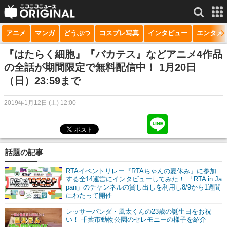
アニメ
マンガ
どうぶつ
コスプレ写真
インタビュー
エンタメ
サービス一覧
もっと見る
niconico
『はたらく細胞』『バカテス』などアニメ4作品
の全話が期間限定で無料配信中！ 1月20日
動画
（日）23:59まで
生放送
2019年1月12日 (土) 12:00
ニュース
チャンネル
話題の記事
マンガ
RTAイベントリレー『RTAちゃんの夏休み』に参加
ニコニコQ
する全14運営にインタビューしてみた！ 「RTA in Ja
pan」のチャンネルの貸し出しを利用し8/9から1週間
にわたって開催
レッサーパンダ・風太くんの23歳の誕生日をお祝
い！ 千葉市動物公園のセレモニーの様子を紹介