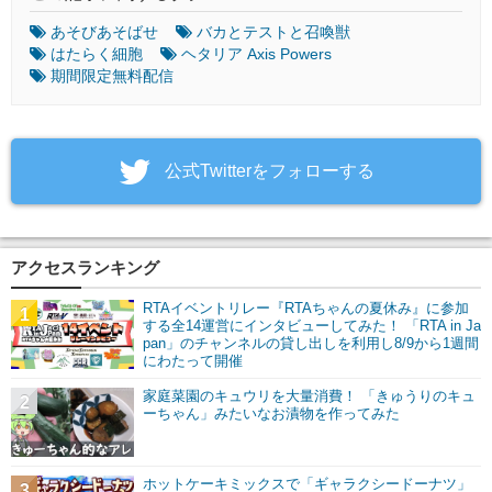
あそびあそばせ
バカとテストと召喚獣
はたらく細胞
ヘタリア Axis Powers
期間限定無料配信
‎公式Twitterをフォローする
アクセスランキング
RTAイベントリレー『RTAちゃんの夏休み』に参加
1
する全14運営にインタビューしてみた！ 「RTA in Ja
pan」のチャンネルの貸し出しを利用し8/9から1週間
にわたって開催
家庭菜園のキュウリを大量消費！ 「きゅうりのキュ
2
ーちゃん」みたいなお漬物を作ってみた
ホットケーキミックスで「ギャラクシードーナツ」
3