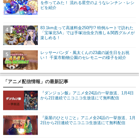
を作ってみた！ 流れる星空のようなレンチン・レシ
ピを紹介
83.1km走って高速料金250円!? 特例ルートで訪れた
4
「宝塚北SA」では手塚治虫全力推し＆関西グルメが
楽しめる！
レッサーパンダ・風太くんの23歳の誕生日をお祝
5
い！ 千葉市動物公園のセレモニーの様子を紹介
「アニメ配信情報」の最新記事
『ダンジョン飯』アニメ全24話の一挙放送、1月4日
から2日連続でニコニコ生放送にて無料配信
『薬屋のひとりごと』アニメ全24話の一挙放送、1月
2日から2日連続でニコニコ生放送にて無料配信