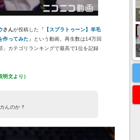
ウ
さん
が投稿した『
【スプラトゥーン】羊毛
を作ってみた
』という動画。再生数は14万回
部
」カテゴリランキングで最高で1位を記録
説明文より）
カんのか？