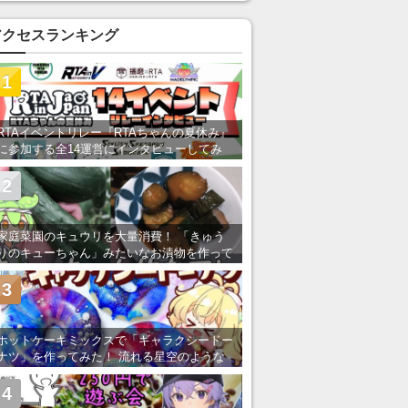
い」の声
アクセスランキング
1
RTAイベントリレー『RTAちゃんの夏休み』
に参加する全14運営にインタビューしてみ
た！ 「RTA in Japan」のチャンネルの貸し
出しを利用し8/9から1週間にわたって開催
2
家庭菜園のキュウリを大量消費！ 「きゅう
りのキューちゃん」みたいなお漬物を作って
みた
3
ホットケーキミックスで「ギャラクシードー
ナツ」を作ってみた！ 流れる星空のような
レンチン・レシピを紹介
4