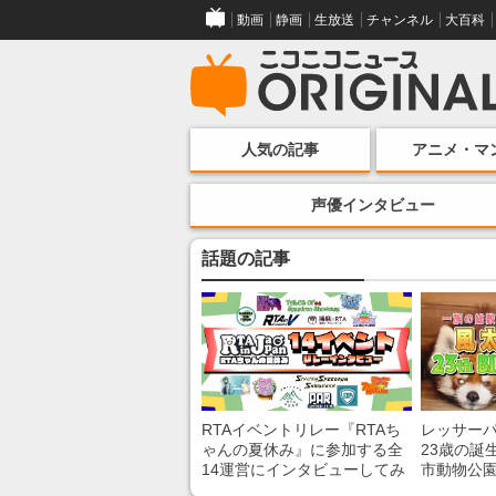
動画
静画
生放送
チャンネル
大百科
人気の記事
アニメ・マ
声優インタビュー
話題の記事
RTAイベントリレー『RTAち
レッサー
ゃんの夏休み』に参加する全
23歳の誕
14運営にインタビューしてみ
市動物公
た！ 「RTA in Japan」のチャ
子を紹介