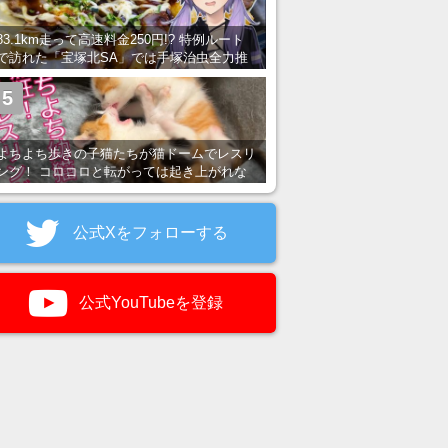
83.1km走って高速料金250円!? 特例ルート
で訪れた「宝塚北SA」では手塚治虫全力推
し＆関西グルメが楽しめる！
5
よちよち歩きの子猫たちが猫ドームでレスリ
ング！ コロコロと転がっては起き上がれな
い姿が可愛すぎる
公式Xをフォローする
公式YouTubeを登録