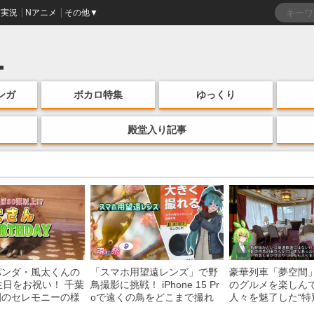
実況
Nアニメ
その他▼
ンガ
ボカロ特集
ゆっくり
殿堂入り記事
パンダ・風太くんの
「スマホ用望遠レンズ」で野
豪華列車「夢空間
生日をお祝い！ 千葉
鳥撮影に挑戦！ iPhone 15 Pr
のグルメを楽しん
園のセレモニーの様
oで遠くの鳥をどこまで撮れ
人々を魅了した“特
る？
間”を味わう様子に