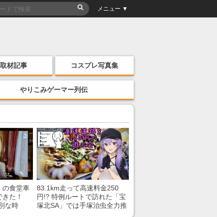
メニュー ▼
取材記事
コスプレ写真集
やりこみゲーマー列伝
」の食堂車
83.1km走って高速料金250
できた！
円!? 特例ルートで訪れた「宝
別な時
塚北SA」では手塚治虫全力推
「いいな
し＆関西グルメが楽しめる！