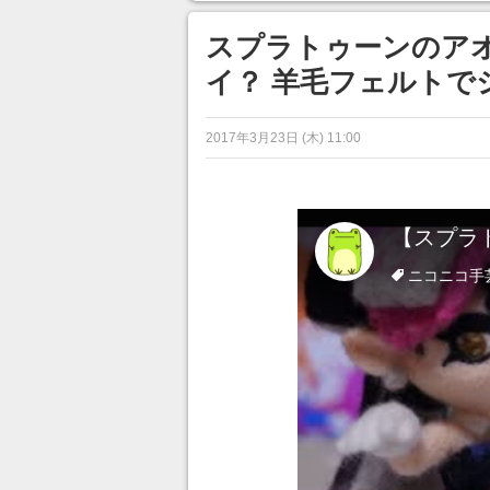
ンネルの貸し出しを利用し8/9
から1週間にわたって開催
スプラトゥーンのア
イ？ 羊毛フェルトで
2017年3月23日 (木) 11:00