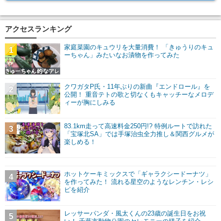
アクセスランキング
家庭菜園のキュウリを大量消費！ 「きゅうりのキュ
1
ーちゃん」みたいなお漬物を作ってみた
クワガタP氏・11年ぶりの新曲『エンドロール』を
2
公開！ 重音テトの歌と切なくもキャッチーなメロデ
ィーが胸にしみる
83.1km走って高速料金250円!? 特例ルートで訪れた
3
「宝塚北SA」では手塚治虫全力推し＆関西グルメが
楽しめる！
ホットケーキミックスで「ギャラクシードーナツ」
4
を作ってみた！ 流れる星空のようなレンチン・レシ
ピを紹介
レッサーパンダ・風太くんの23歳の誕生日をお祝
5