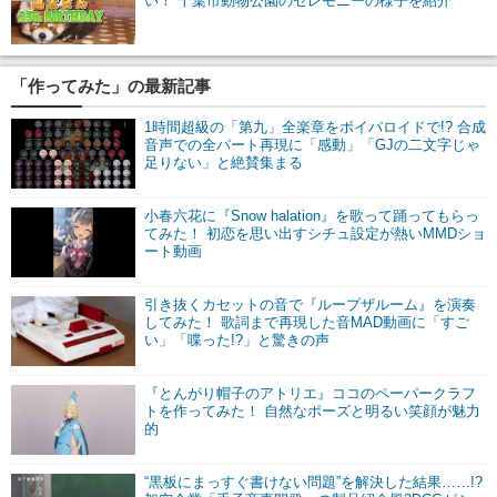
い！ 千葉市動物公園のセレモニーの様子を紹介
「作ってみた」の最新記事
1時間超級の「第九」全楽章をボイパロイドで!? 合成
音声での全パート再現に「感動」「GJの二文字じゃ
足りない」と絶賛集まる
小春六花に『Snow halation』を歌って踊ってもらっ
てみた！ 初恋を思い出すシチュ設定が熱いMMDショ
ート動画
引き抜くカセットの音で『ループザルーム』を演奏
してみた！ 歌詞まで再現した音MAD動画に「すご
い」「喋った!?」と驚きの声
『とんがり帽子のアトリエ』ココのペーパークラフ
トを作ってみた！ 自然なポーズと明るい笑顔が魅力
的
“黒板にまっすぐ書けない問題”を解決した結果……!?