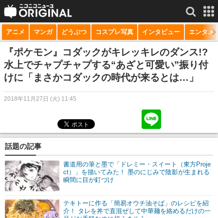
アニメ
マンガ
どうぶつ
コスプレ写真
インタビュー
エンタメ
サービス一覧
もっと見る
niconico
『ポケモン』コダックがキレッキレのダンス!?
水上でチャプチャプする“あざと可愛い”振り付
動画
けに「まさかコダックの時代が来るとは…」
生放送
2018年11月27日 (火) 11:45
ニュース
チャンネル
話題の記事
マンガ
書道用の筆と墨で「ドレミー・スイート（東方Proje
ニコニコQ
ct）」を描いてみた！ 墨のにじみで陰影が生まれる
瞬間に目が釘づけ
テキトーに作る「簡易オウチ油そば」のレシピを紹
介！ タレを丼で直混ぜして中華麺を絡めるだけの一