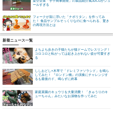
架空企業「手子商事開発」の製品紹介風3DCGがシュ
ールすぎる
フォークが宙に浮いた「ナポリタン」を作ってみ
た！ 食品サンプルそっくりなのに食べられる、驚き
の再現方法とは
新着ニュース一覧
よちよち歩きの子猫たちが猫ドームでレスリング！
コロコロと転がっては起き上がれない姿が可愛すぎ
る
ししおどし×木琴で「ドレミファソラシド」を鳴ら
してみた！ 『ロンドン橋』の演奏にチャレンジす
るも最後のド、鳴らずに終幕
家庭菜園のキュウリを大量消費！ 「きゅうりのキ
ューちゃん」みたいなお漬物を作ってみた