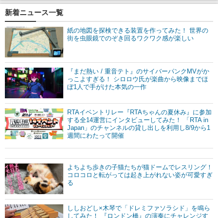
新着ニュース一覧
紙の地図を探検できる装置を作ってみた！ 世界の
街を虫眼鏡でのぞき回るワクワク感が楽しい
『まだ熱い / 重音テト』のサイバーパンクMVがか
っこよすぎる！ シロロウ氏が楽曲から映像までほ
ぼ1人で手がけた本気の一作
RTAイベントリレー『RTAちゃんの夏休み』に参加
する全14運営にインタビューしてみた！ 「RTA in
Japan」のチャンネルの貸し出しを利用し8/9から1
週間にわたって開催
よちよち歩きの子猫たちが猫ドームでレスリング！
コロコロと転がっては起き上がれない姿が可愛すぎ
る
ししおどし×木琴で「ドレミファソラシド」を鳴ら
してみた！ 『ロンドン橋』の演奏にチャレンジす