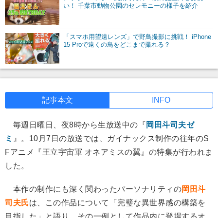
い！ 千葉市動物公園のセレモニーの様子を紹介
「スマホ用望遠レンズ」で野鳥撮影に挑戦！ iPhone
15 Proで遠くの鳥をどこまで撮れる？
記事本文
INFO
毎週日曜日、夜8時から生放送中の『
岡田斗司夫ゼ
ミ
』。10月7日の放送では、ガイナックス制作の往年のS
Fアニメ『王立宇宙軍 オネアミスの翼』の特集が行われま
した。
本作の制作にも深く関わったパーソナリティの
岡田斗
司夫氏
は、この作品について「完璧な異世界感の構築を
目指した」と語り、その一例として作品内に登場するオ