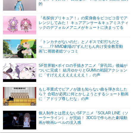
的
『名探偵プリキュア！』の変身曲をピコピコ音でア
レンジしてみた！ キュアアンサー＆キュアミスティ
ックのデフォルメアニメがキュートに決まってる
「トンカチがないのだ」とノギスで釘打ちだと
っ……!? MMD劇場の“ずんだもん向け安全教育動
画”に視聴者総ツッコミ
SF世界観×ボイロの手描きアニメ『穿孔01』後編が
ついに完成！ 結月ゆかりとGUMIの戦闘アクション
に「すげええええええええ！」の声
もし卒業式でピアノが誰も知らない曲を弾き出した
ら？ 合唱が必死に何とかしようとするショート動画
に「アドリブ尊しだな」の声
個人制作とは思えないSFアニメ『SOLAR LINE（ソ
ーラーライン）』が完結！ 3DCGで作られた劇場動
画が映画レベルの没入感