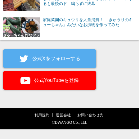
るも最後のド、鳴らずに終幕
家庭菜園のキュウリを大量消費！ 「きゅうりのキ
ューちゃん」みたいなお漬物を作ってみた
公式Xをフォローする
公式YouTubeを登録
利用規約
運営会社
お問い合わせ先
©DWANGO Co., Ltd.