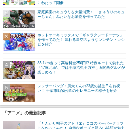
にわたって開催
家庭菜園のキュウリを大量消費！ 「きゅうりのキュ
2
ーちゃん」みたいなお漬物を作ってみた
ホットケーキミックスで「ギャラクシードーナツ」
3
を作ってみた！ 流れる星空のようなレンチン・レシ
ピを紹介
83.1km走って高速料金250円!? 特例ルートで訪れた
4
「宝塚北SA」では手塚治虫全力推し＆関西グルメが
楽しめる！
レッサーパンダ・風太くんの23歳の誕生日をお祝
5
い！ 千葉市動物公園のセレモニーの様子を紹介
「アニメ」の最新記事
『とんがり帽子のアトリエ』ココのペーパークラフ
トを作ってみた！ 自然なポーズと明るい笑顔が魅力