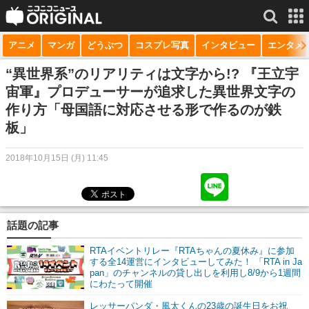
アニメ
マンガ
どうぶつ
コスプレ写真
インタビュー
エンタメ
サービス一覧
もっと見る
niconico
“異世界系”のリアリティは文字から!? 『王立宇
宙軍』プロデューサーが追求した異世界文字の
動画
作り方「母国語に対応させる形で作るのが鉄
板」
生放送
ニュース
2018年10月15日 (月) 11:45
チャンネル
マンガ
話題の記事
ニコニコQ
RTAイベントリレー『RTAちゃんの夏休み』に参加
する全14運営にインタビューしてみた！ 「RTA in Ja
pan」のチャンネルの貸し出しを利用し8/9から1週間
にわたって開催
レッサーパンダ・風太くんの23歳の誕生日をお祝