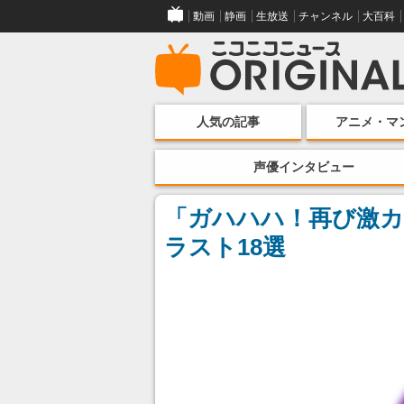
動画
静画
生放送
チャンネル
大百科
人気の記事
アニメ・マ
声優インタビュー
「ガハハハ！再び激カ
ラスト18選