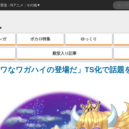
実況
Nアニメ
その他▼
ンガ
ボカロ特集
ゆっくり
殿堂入り記事
ワなワガハイの登場だ」TS化で話題を