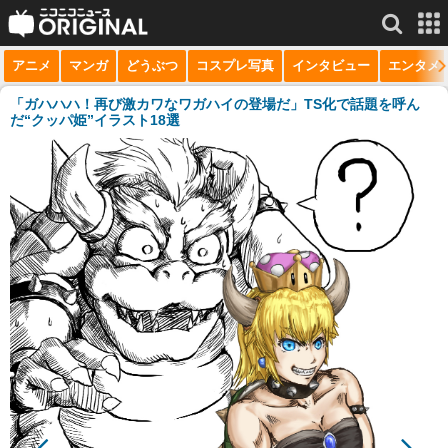
アニメ
マンガ
どうぶつ
コスプレ写真
インタビュー
エンタメ
サービス一覧
もっと見る
niconico
「ガハハハ！再び激カワなワガハイの登場だ」TS化で話題を呼ん
だ“クッパ姫”イラスト18選
動画
生放送
ニュース
チャンネル
マンガ
ニコニコQ