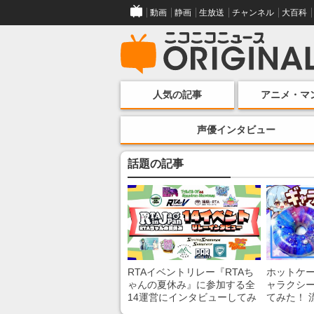
動画
静画
生放送
チャンネル
大百科
人気の記事
アニメ・マ
声優インタビュー
話題の記事
RTAイベントリレー『RTAち
ホットケ
ゃんの夏休み』に参加する全
ャラクシ
14運営にインタビューしてみ
てみた！ 
た！ 「RTA in Japan」のチャ
レンチン