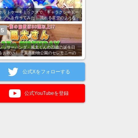
ホットケーキミックスで「ギャラクシードー
ナツ」を作ってみた！ 流れる星空のような
レンチン・レシピを紹介
5
レッサーパンダ・風太くんの23歳の誕生日
をお祝い！ 千葉市動物公園のセレモニーの
様子を紹介
公式Xをフォローする
公式YouTubeを登録