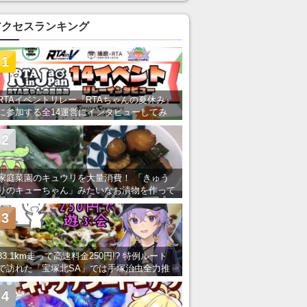
アクセスランキング
1
RTAイベントリレー『RTAちゃんの夏休み』
に参加する全14運営にインタビューしてみ
た！ 「RTA in Japan」のチャンネルの貸し
出しを利用し8/9から1週間にわたって開催
2
家庭菜園のキュウリを大量消費！ 「きゅう
りのキューちゃん」みたいなお漬物を作って
みた
3
83.1km走って高速料金250円!? 特例ルート
で訪れた「宝塚北SA」では手塚治虫全力推
し＆関西グルメが楽しめる！
4