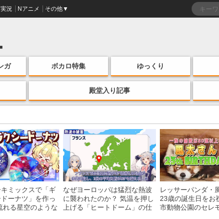
実況
Nアニメ
その他▼
ンガ
ボカロ特集
ゆっくり
殿堂入り記事
ーキミックスで「ギ
なぜヨーロッパは猛烈な熱波
レッサーパンダ・
ードーナツ」を作っ
に襲われたのか？ 気温を押し
23歳の誕生日をお
流れる星空のような
上げる「ヒートドーム」の仕
市動物公園のセレ
・レシピを紹介
組みを解説
子を紹介