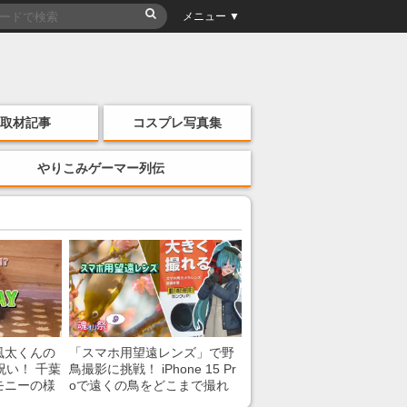
メニュー ▼
取材記事
コスプレ写真集
やりこみゲーマー列伝
風太くんの
「スマホ用望遠レンズ」で野
祝い！ 千葉
鳥撮影に挑戦！ iPhone 15 Pr
モニーの様
oで遠くの鳥をどこまで撮れ
る？