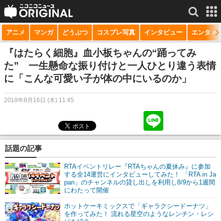
アニメ
マンガ
どうぶつ
コスプレ写真
インタビュー
エンタメ
サービス一覧
もっと見る
niconico
『はたらく細胞』血小板ちゃんの“踊ってみ
た” 一生懸命な振り付けと一人ひとり違う表情
動画
に「こんな可愛い子が体の中にいるのか」
生放送
2018年8月16日 (木) 11:45
ニュース
チャンネル
話題の記事
マンガ
RTAイベントリレー『RTAちゃんの夏休み』に参加
ニコニコQ
する全14運営にインタビューしてみた！ 「RTA in Ja
pan」のチャンネルの貸し出しを利用し8/9から1週間
にわたって開催
ホットケーキミックスで「ギャラクシードーナツ」
を作ってみた！ 流れる星空のようなレンチン・レシ