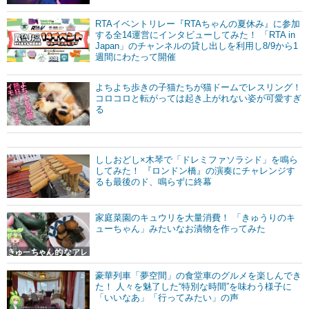
RTAイベントリレー『RTAちゃんの夏休み』に参加
する全14運営にインタビューしてみた！ 「RTA in
Japan」のチャンネルの貸し出しを利用し8/9から1
週間にわたって開催
よちよち歩きの子猫たちが猫ドームでレスリング！
コロコロと転がっては起き上がれない姿が可愛すぎ
る
ししおどし×木琴で「ドレミファソラシド」を鳴ら
してみた！ 『ロンドン橋』の演奏にチャレンジす
るも最後のド、鳴らずに終幕
家庭菜園のキュウリを大量消費！ 「きゅうりのキ
ューちゃん」みたいなお漬物を作ってみた
豪華列車「夢空間」の食堂車のグルメを楽しんでき
た！ 人々を魅了した“特別な時間”を味わう様子に
「いいなあ」「行ってみたい」の声