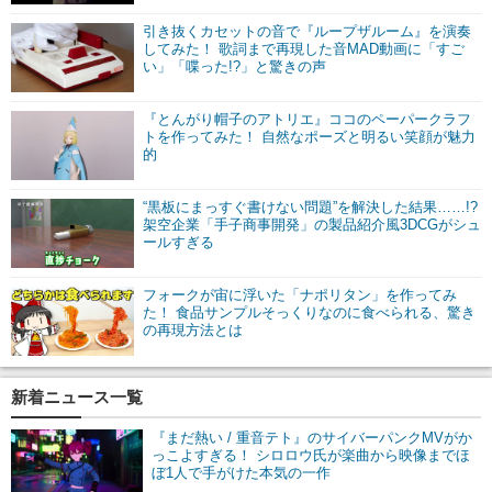
引き抜くカセットの音で『ループザルーム』を演奏
してみた！ 歌詞まで再現した音MAD動画に「すご
い」「喋った!?」と驚きの声
『とんがり帽子のアトリエ』ココのペーパークラフ
トを作ってみた！ 自然なポーズと明るい笑顔が魅力
的
“黒板にまっすぐ書けない問題”を解決した結果……!?
架空企業「手子商事開発」の製品紹介風3DCGがシュ
ールすぎる
フォークが宙に浮いた「ナポリタン」を作ってみ
た！ 食品サンプルそっくりなのに食べられる、驚き
の再現方法とは
新着ニュース一覧
『まだ熱い / 重音テト』のサイバーパンクMVがか
っこよすぎる！ シロロウ氏が楽曲から映像までほ
ぼ1人で手がけた本気の一作