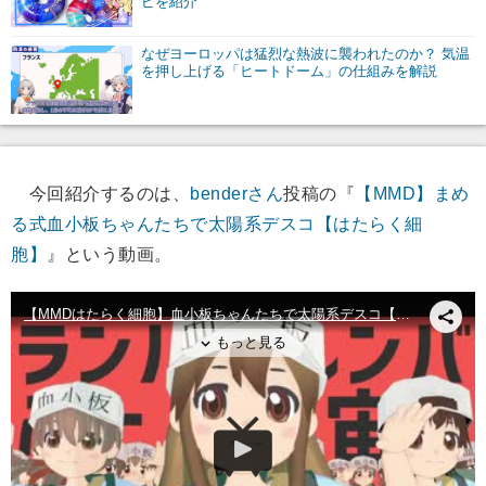
ピを紹介
なぜヨーロッパは猛烈な熱波に襲われたのか？ 気温
を押し上げる「ヒートドーム」の仕組みを解説
今回紹介するのは、
benderさん
投稿の『
【MMD】まめ
る式血小板ちゃんたちで太陽系デスコ【はたらく細
胞】
』という動画。