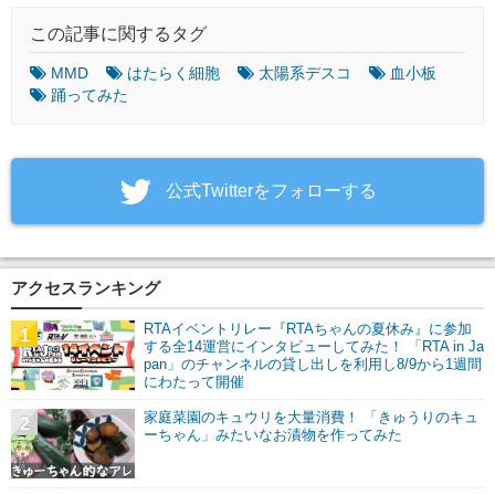
この記事に関するタグ
MMD
はたらく細胞
太陽系デスコ
血小板
踊ってみた
‎公式Twitterをフォローする
アクセスランキング
RTAイベントリレー『RTAちゃんの夏休み』に参加
1
する全14運営にインタビューしてみた！ 「RTA in Ja
pan」のチャンネルの貸し出しを利用し8/9から1週間
にわたって開催
家庭菜園のキュウリを大量消費！ 「きゅうりのキュ
2
ーちゃん」みたいなお漬物を作ってみた