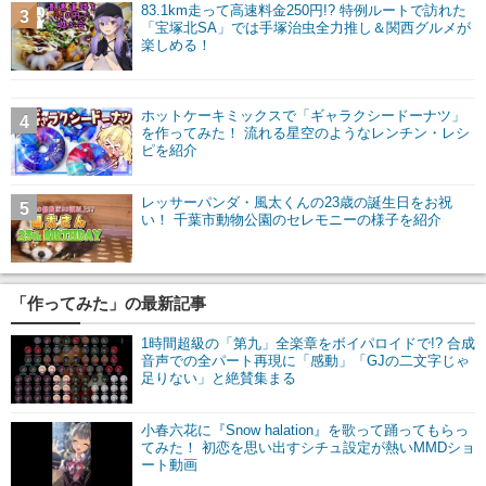
83.1km走って高速料金250円!? 特例ルートで訪れた
3
「宝塚北SA」では手塚治虫全力推し＆関西グルメが
楽しめる！
ホットケーキミックスで「ギャラクシードーナツ」
4
を作ってみた！ 流れる星空のようなレンチン・レシ
ピを紹介
レッサーパンダ・風太くんの23歳の誕生日をお祝
5
い！ 千葉市動物公園のセレモニーの様子を紹介
「作ってみた」の最新記事
1時間超級の「第九」全楽章をボイパロイドで!? 合成
音声での全パート再現に「感動」「GJの二文字じゃ
足りない」と絶賛集まる
小春六花に『Snow halation』を歌って踊ってもらっ
てみた！ 初恋を思い出すシチュ設定が熱いMMDショ
ート動画