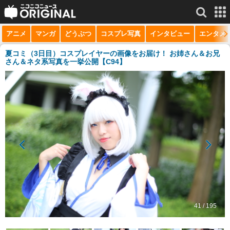
アニメ
マンガ
どうぶつ
コスプレ写真
インタビュー
エンタメ
サービス一覧
もっと見る
niconico
夏コミ（3日目）コスプレイヤーの画像をお届け！ お姉さん＆お兄
さん＆ネタ系写真を一挙公開【C94】
動画
生放送
ニュース
チャンネル
マンガ
ニコニコQ
41 / 195