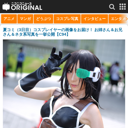
アニメ
マンガ
どうぶつ
コスプレ写真
インタビュー
エンタメ
サービス一覧
もっと見る
niconico
夏コミ（3日目）コスプレイヤーの画像をお届け！ お姉さん＆お兄
さん＆ネタ系写真を一挙公開【C94】
動画
生放送
ニュース
チャンネル
マンガ
ニコニコQ