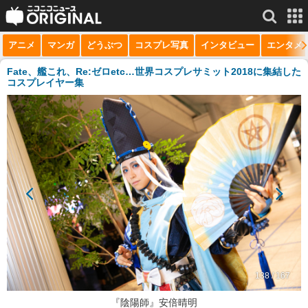
アニメ
マンガ
どうぶつ
コスプレ写真
インタビュー
エンタメ
サービス一覧
もっと見る
niconico
Fate、艦これ、Re:ゼロetc…世界コスプレサミット2018に集結した
コスプレイヤー集
動画
生放送
ニュース
チャンネル
マンガ
ニコニコQ
138 / 167
『陰陽師』安倍晴明