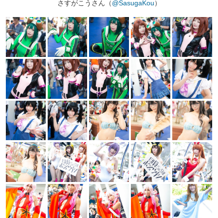
さすがこうさん（
@SasugaKou
）