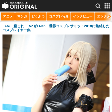
アニメ
マンガ
どうぶつ
コスプレ写真
インタビュー
エンタメ
サービス一覧
もっと見る
niconico
Fate、艦これ、Re:ゼロetc…世界コスプレサミット2018に集結した
コスプレイヤー集
動画
生放送
ニュース
チャンネル
マンガ
ニコニコQ