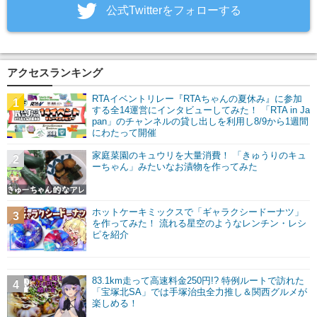
‎公式Twitterをフォローする
アクセスランキング
RTAイベントリレー『RTAちゃんの夏休み』に参加
1
する全14運営にインタビューしてみた！ 「RTA in Ja
pan」のチャンネルの貸し出しを利用し8/9から1週間
にわたって開催
家庭菜園のキュウリを大量消費！ 「きゅうりのキュ
2
ーちゃん」みたいなお漬物を作ってみた
ホットケーキミックスで「ギャラクシードーナツ」
3
を作ってみた！ 流れる星空のようなレンチン・レシ
ピを紹介
83.1km走って高速料金250円!? 特例ルートで訪れた
4
「宝塚北SA」では手塚治虫全力推し＆関西グルメが
楽しめる！