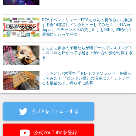
RTAイベントリレー『RTAちゃんの夏休み』に参加
する全14運営にインタビューしてみた！ 「RTA in
Japan」のチャンネルの貸し出しを利用し8/9から1
週間にわたって開催
よちよち歩きの子猫たちが猫ドームでレスリング！
コロコロと転がっては起き上がれない姿が可愛すぎ
る
ししおどし×木琴で「ドレミファソラシド」を鳴ら
してみた！ 『ロンドン橋』の演奏にチャレンジす
るも最後のド、鳴らずに終幕
公式Xをフォローする
公式YouTubeを登録