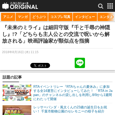
アニメ
マンガ
どうぶつ
コスプレ写真
インタビュー
エンタメ
サービス一覧
もっと見る
niconico
『未来のミライ』は細田守版『千と千尋の神隠
し』!?「どちらも主人公との交流で呪いから解
動画
放される」映画評論家が類似点を指摘
生放送
2018年8月16日 (木) 11:15
ニュース
チャンネル
話題の記事
マンガ
RTAイベントリレー『RTAちゃんの夏休み』に参加
ニコニコQ
する全14運営にインタビューしてみた！ 「RTA in Ja
pan」のチャンネルの貸し出しを利用し8/9から1週間
にわたって開催
レッサーパンダ・風太くんの23歳の誕生日をお祝
い！ 千葉市動物公園のセレモニーの様子を紹介