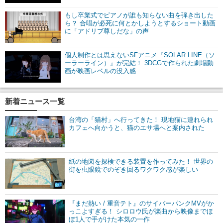
もし卒業式でピアノが誰も知らない曲を弾き出した
ら？ 合唱が必死に何とかしようとするショート動画
に「アドリブ尊しだな」の声
個人制作とは思えないSFアニメ『SOLAR LINE（ソ
ーラーライン）』が完結！ 3DCGで作られた劇場動
画が映画レベルの没入感
新着ニュース一覧
台湾の「猫村」へ行ってきた！ 現地猫に連れられ
カフェへ向かうと、猫のエサ場へと案内された
紙の地図を探検できる装置を作ってみた！ 世界の
街を虫眼鏡でのぞき回るワクワク感が楽しい
『まだ熱い / 重音テト』のサイバーパンクMVがか
っこよすぎる！ シロロウ氏が楽曲から映像までほ
ぼ1人で手がけた本気の一作