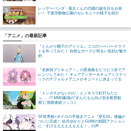
レッサーパンダ・風太くんの23歳の誕生日をお祝
5
い！ 千葉市動物公園のセレモニーの様子を紹介
「アニメ」の最新記事
『とんがり帽子のアトリエ』ココのペーパークラフ
トを作ってみた！ 自然なポーズと明るい笑顔が魅力
的
『名探偵プリキュア！』の変身曲をピコピコ音でア
レンジしてみた！ キュアアンサー＆キュアミスティ
ックのデフォルメアニメがキュートに決まってる
「トンカチがないのだ」とノギスで釘打ちだと
っ……!? MMD劇場の“ずんだもん向け安全教育動
画”に視聴者総ツッコミ
SF世界観×ボイロの手描きアニメ『穿孔01』後編が
ついに完成！ 結月ゆかりとGUMIの戦闘アクション
に「すげええええええええ！」の声