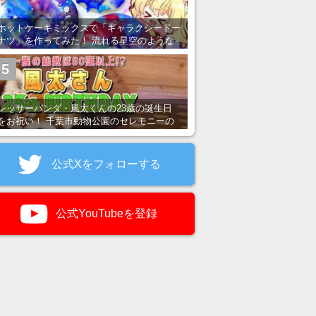
ホットケーキミックスで「ギャラクシードー
ナツ」を作ってみた！ 流れる星空のような
レンチン・レシピを紹介
5
レッサーパンダ・風太くんの23歳の誕生日
をお祝い！ 千葉市動物公園のセレモニーの
様子を紹介
公式Xをフォローする
公式YouTubeを登録