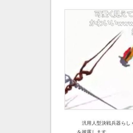
汎用人型決戦兵器らしく
を披露します。