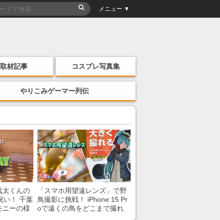
メニュー ▼
取材記事
コスプレ写真集
やりこみゲーマー列伝
風太くんの
「スマホ用望遠レンズ」で野
祝い！ 千葉
鳥撮影に挑戦！ iPhone 15 Pr
モニーの様
oで遠くの鳥をどこまで撮れ
る？