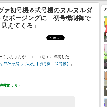
エヴァ初号機＆弐号機のヌルヌルダ
うなポージングに「初号機制御で
く見えてくる」
てぃんさんがニコニコ動画に投稿した
agicをEVAが踊ってみた【初号機・弐号機】
』
説明文より）