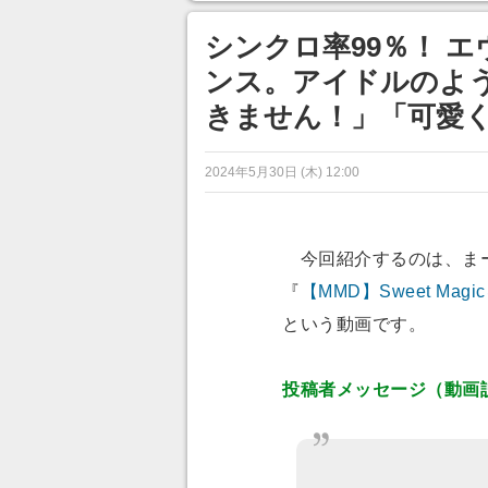
ンネルの貸し出しを利用し8/9
から1週間にわたって開催
シンクロ率99％！ 
ンス。アイドルのよ
きません！」「可愛
2024年5月30日 (木) 12:00
今回紹介するのは、まー
『
【MMD】Sweet M
という動画です。
投稿者メッセージ（動画