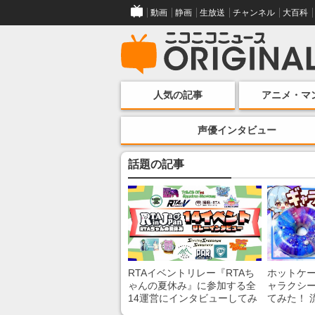
動画
静画
生放送
チャンネル
大百科
人気の記事
アニメ・マ
声優インタビュー
話題の記事
RTAイベントリレー『RTAち
ホットケ
ゃんの夏休み』に参加する全
ャラクシ
14運営にインタビューしてみ
てみた！ 
た！ 「RTA in Japan」のチャ
レンチン