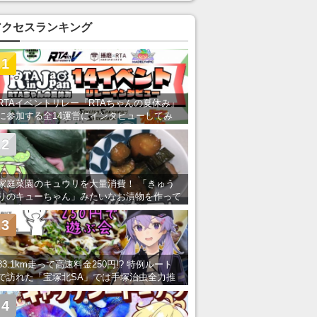
アクセスランキング
1
RTAイベントリレー『RTAちゃんの夏休み』
に参加する全14運営にインタビューしてみ
た！ 「RTA in Japan」のチャンネルの貸し
出しを利用し8/9から1週間にわたって開催
2
家庭菜園のキュウリを大量消費！ 「きゅう
りのキューちゃん」みたいなお漬物を作って
みた
3
83.1km走って高速料金250円!? 特例ルート
で訪れた「宝塚北SA」では手塚治虫全力推
し＆関西グルメが楽しめる！
4