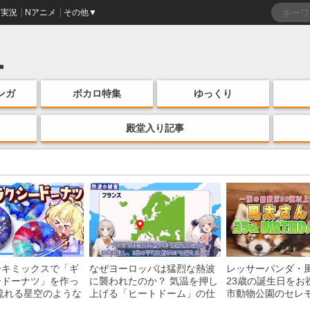
実況
Nアニメ
その他▼
ンガ
ボカロ特集
ゆっくり
殿堂入り記事
ーキミックスで「ギ
なぜヨーロッパは猛烈な熱波
レッサーパンダ・
ードーナツ」を作っ
に襲われたのか？ 気温を押し
23歳の誕生日をお
流れる星空のような
上げる「ヒートドーム」の仕
市動物公園のセレ
・レシピを紹介
組みを解説
子を紹介