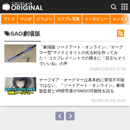
アニメ
マンガ
どうぶつ
コスプレ写真
インタビュー
エンタメ
サービス一覧
もっと見る
niconico
SAO劇場版
動画
『劇場版 ソードアート・オンライン』“オーグ
マー型”マイクとキリトの光る剣を作ってみ
生放送
た！ コスプレイベントでの輝きに「目立ちそう
でいいね」の声
ニュース
2018年12月25日 17:00
チャンネル
ナーブギア・オーグマーは基本的に実現不可能
ではない。『ソードアート・オンライン』劇場
マンガ
版監督とVR研究者がSAOの可能性を語る
2017年2月17日 19:30
ニコニコQ