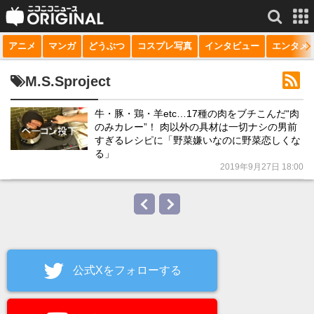
アニメ
マンガ
どうぶつ
コスプレ写真
インタビュー
エンタメ
サービス一覧
もっと見る
niconico
M.S.Sproject
動画
牛・豚・鶏・羊etc…17種の肉をブチこんだ“肉
のみカレー”！ 肉以外の具材は一切ナシの男前
生放送
すぎるレシピに「野菜嫌いなのに野菜恋しくな
る」
ニュース
2019年9月27日 18:00
チャンネル
マンガ
ニコニコQ
公式Xをフォローする