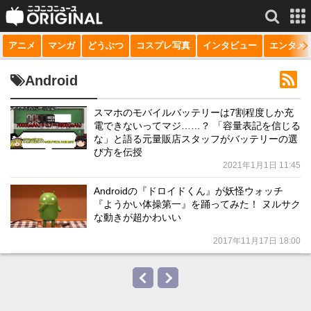
アニメ
マンガ
どうぶつ
コスプレ写真
インタビュー
エンタメ
サービス一覧
もっと見る
niconico
Android
動画
スマホのモバイルバッテリーは7割程度しか充
電できないってマジ……？ 「容量表記を信じる
生放送
な」と語る元量販店スタッフがバッテリーの選
び方を伝授
ニュース
2021年1月1日 11:45
チャンネル
Androidの『ドロイドくん』が妖怪ウォッチ
『ようかい体操第一』を踊ってみた！ ヌルサク
マンガ
な動きが超かわいい
2017年11月17日 18:00
ニコニコQ