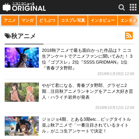
アニメ
マンガ
どうぶつ
コスプレ写真
インタビュー
エンタメ
サービス一覧
もっと見る
niconico
秋アニメ
動画
2018秋アニメで最も面白かった作品は？ ニコ
生アンケートでアニメファンに聞いてみた！ 3
生放送
位『ゴブスレ』2位『SSSS.GRIDMAN』1位
『青春ブタ野郎』
ニュース
2019年1月29日 12:00
チャンネル
やがて君になる、青春ブタ野郎、グラゼニ2
期…注目秋アニメランキングをアニメ大好き芸
マンガ
人・ハライチ岩井が発表
2018年10月12日 12:00
ニコニコQ
ジョジョ4期、とある3期etc…ビッグタイトル
並ぶ秋アニメで「一番注目されているタイト
ル」がニコ生アンケートで決定！