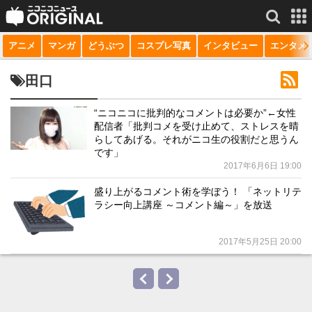
アニメ
マンガ
どうぶつ
コスプレ写真
インタビュー
エンタメ
サービス一覧
もっと見る
niconico
田口
動画
“ニコニコに批判的なコメントは必要か”←女性
配信者「批判コメを受け止めて、ストレスを晴
生放送
らしてあげる。それがニコ生の役割だと思うん
です」
ニュース
2017年6月6日 19:00
チャンネル
盛り上がるコメント術を学ぼう！ 「ネットリテ
ラシー向上講座 ～コメント編～」を放送
マンガ
2017年5月25日 20:00
ニコニコQ