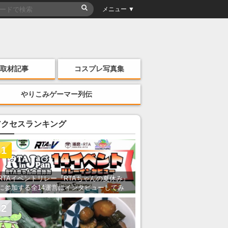
メニュー ▼
取材記事
コスプレ写真集
やりこみゲーマー列伝
アクセスランキング
1
RTAイベントリレー『RTAちゃんの夏休み』
に参加する全14運営にインタビューしてみ
た！ 「RTA in Japan」のチャンネルの貸し
出しを利用し8/9から1週間にわたって開催
2