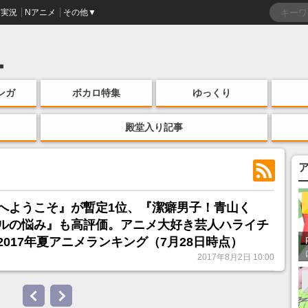
実況
Nアニメ
その他▼
ンガ
ボカロ特集
ゆっくり
殿堂入り記事
へようこそ』が暫定1位、『潔癖男子！青山く
ルの悩み』も高評価。アニメ大好き芸人ハライチ
017年夏アニメランキング（7月28日時点）
2017年8月2日 10:00