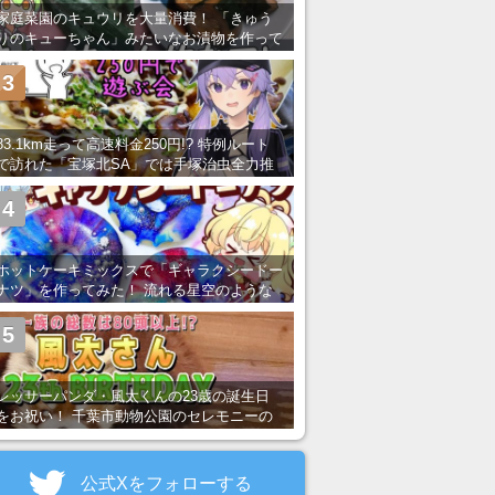
家庭菜園のキュウリを大量消費！ 「きゅう
りのキューちゃん」みたいなお漬物を作って
みた
3
83.1km走って高速料金250円!? 特例ルート
で訪れた「宝塚北SA」では手塚治虫全力推
し＆関西グルメが楽しめる！
4
ホットケーキミックスで「ギャラクシードー
ナツ」を作ってみた！ 流れる星空のような
レンチン・レシピを紹介
5
レッサーパンダ・風太くんの23歳の誕生日
をお祝い！ 千葉市動物公園のセレモニーの
様子を紹介
公式Xをフォローする