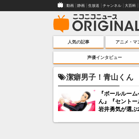
動画
静画
生放送
チャンネル
大百科
人気の記事
アニメ・マ
声優インタビュー
潔癖男子！青山くん
『ボールルーム
ん』『セントー
岩井勇気が選ぶ2