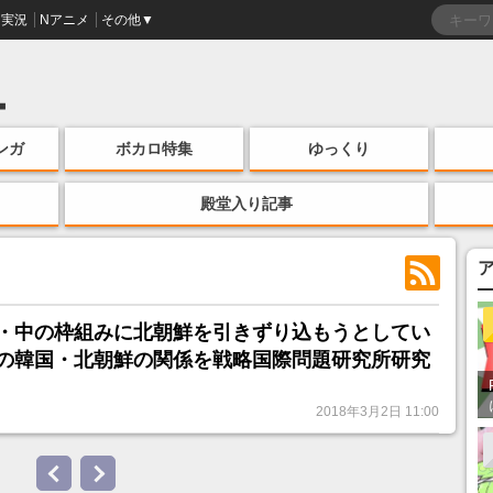
実況
Nアニメ
その他▼
ンガ
ボカロ特集
ゆっくり
殿堂入り記事
・中の枠組みに北朝鮮を引きずり込もうとしてい
の韓国・北朝鮮の関係を戦略国際問題研究所研究
2018年3月2日 11:00