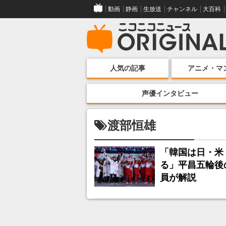
動画
静画
生放送
チャンネル
大百科
人気の記事
アニメ・マ
声優インタビュー
渡部恒雄
「韓国は日・米
る」平昌五輪後
員が解説