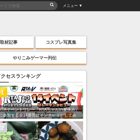
メニュー ▼
取材記事
コスプレ写真集
やりこみゲーマー列伝
アクセスランキング
1
RTAイベントリレー『RTAちゃんの夏休み』
に参加する全14運営にインタビューしてみ
た！ 「RTA in Japan」のチャンネルの貸し
出しを利用し8/9から1週間にわたって開催
2