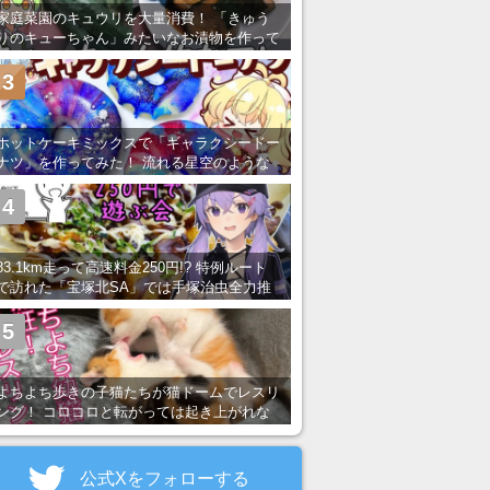
家庭菜園のキュウリを大量消費！ 「きゅう
りのキューちゃん」みたいなお漬物を作って
みた
3
ホットケーキミックスで「ギャラクシードー
ナツ」を作ってみた！ 流れる星空のような
レンチン・レシピを紹介
4
83.1km走って高速料金250円!? 特例ルート
で訪れた「宝塚北SA」では手塚治虫全力推
し＆関西グルメが楽しめる！
5
よちよち歩きの子猫たちが猫ドームでレスリ
ング！ コロコロと転がっては起き上がれな
い姿が可愛すぎる
公式Xをフォローする