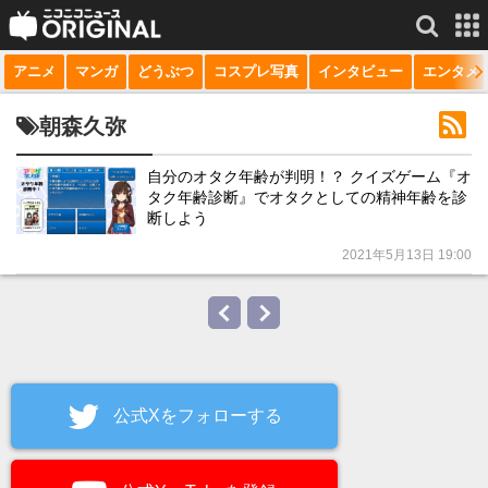
アニメ
マンガ
どうぶつ
コスプレ写真
インタビュー
エンタメ
サービス一覧
もっと見る
niconico
朝森久弥
動画
自分のオタク年齢が判明！？ クイズゲーム『オ
タク年齢診断』でオタクとしての精神年齢を診
生放送
断しよう
ニュース
2021年5月13日 19:00
チャンネル
マンガ
ニコニコQ
公式Xをフォローする