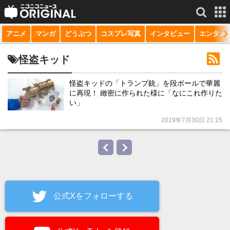
アニメ
マンガ
どうぶつ
コスプレ写真
インタビュー
エンタメ
サービス一覧
もっと見る
niconico
怪盗キッド
動画
怪盗キッドの「トランプ銃」を段ボールで華麗
に再現！ 緻密に作られた様に「なにこれ作りた
生放送
い」
ニュース
2019年7月30日 21:15
チャンネル
マンガ
ニコニコQ
公式Xをフォローする