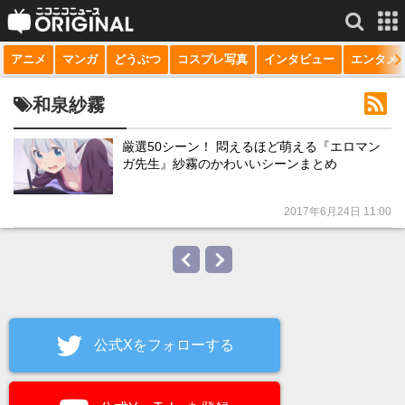
アニメ
マンガ
どうぶつ
コスプレ写真
インタビュー
エンタメ
サービス一覧
もっと見る
niconico
和泉紗霧
動画
厳選50シーン！ 悶えるほど萌える『エロマン
ガ先生』紗霧のかわいいシーンまとめ
生放送
ニュース
2017年6月24日 11:00
チャンネル
マンガ
ニコニコQ
公式Xをフォローする