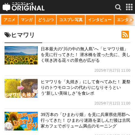
アニメ
マンガ
どうぶつ
コスプレ写真
インタビュー
エンタメ
サービス一覧
もっと見る
niconico
ヒマワリ
動画
日本最大の“川の中の無人島”へ「ヒマワリ畑」
を見に行ってきた！ 潜水橋を渡った先に、美し
生放送
く咲き誇る花々の景色が広がる
ニュース
2025年7月27日 11:00
チャンネル
ヒマワリを「丸焼き」にして食べてみた！ 夏祭
りのトウモロコシの代わりになりそうとい
マンガ
う“新しい美味しさ”を食レポ
2025年7月12日 11:00
ニコニコQ
39万本の「ひまわり畑」を見に兵庫県佐用郡へ
行ってきた！ ひまわり迷路を楽しんだ後は古民
家カフェでボリューム満点のモーニング