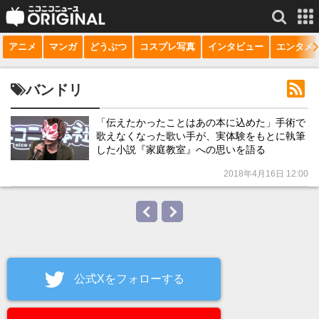
アニメ
マンガ
どうぶつ
コスプレ写真
インタビュー
エンタメ
サービス一覧
もっと見る
niconico
バンドリ
動画
「伝えたかったことはあの本に込めた」手術で
生放送
歌えなくなった歌い手が、実体験をもとに執筆
した小説『家庭教室』への思いを語る
ニュース
2018年4月16日 12:00
チャンネル
マンガ
ニコニコQ
公式Xをフォローする