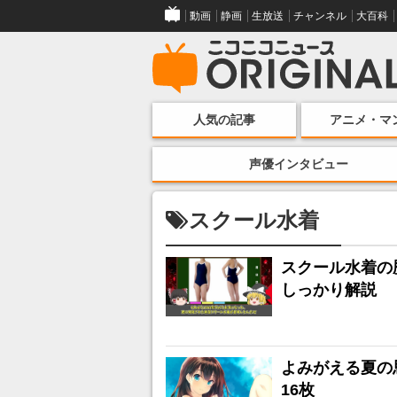
動画
静画
生放送
チャンネル
大百科
人気の記事
アニメ・マ
声優インタビュー
スクール水着
スクール水着の
しっかり解説
よみがえる夏の
16枚