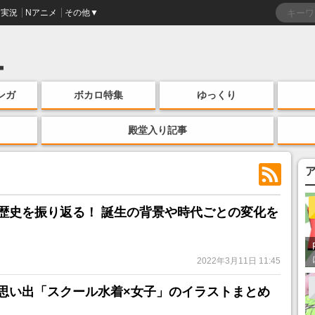
実況
Nアニメ
その他▼
ンガ
ボカロ特集
ゆっくり
殿堂入り記事
歴史を振り返る！ 誕生の背景や時代ごとの変化を
2022年3月11日 11:45
思い出「スクール水着×女子」のイラストまとめ