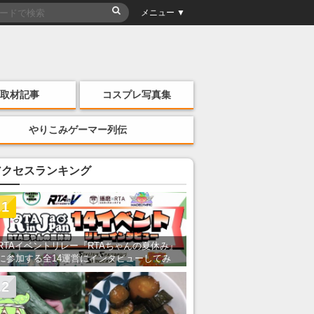
メニュー ▼
取材記事
コスプレ写真集
やりこみゲーマー列伝
アクセスランキング
1
RTAイベントリレー『RTAちゃんの夏休み』
に参加する全14運営にインタビューしてみ
た！ 「RTA in Japan」のチャンネルの貸し
出しを利用し8/9から1週間にわたって開催
2