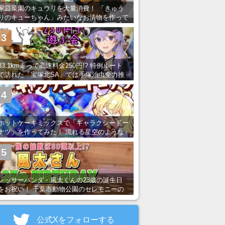
家庭菜園のキュウリを大量消費！ 「きゅう
りのキューちゃん」みたいなお漬物を作って
みた
3
83.1km走って高速料金250円!? 特例ルート
で訪れた「宝塚北SA」では手塚治虫全力推
し＆関西グルメが楽しめる！
4
ホットケーキミックスで「ギャラクシードー
ナツ」を作ってみた！ 流れる星空のような
レンチン・レシピを紹介
5
レッサーパンダ・風太くんの23歳の誕生日
をお祝い！ 千葉市動物公園のセレモニーの
様子を紹介
公式Xをフォローする