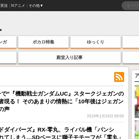
実況
Nアニメ
その他▼
ンガ
ボカロ特集
ゆっくり
殿堂入り記事
チで”『機動戦士ガンダムUC』スタークジェガンの
者現る！ そのあまりの情熱に「10年後はジェガン
の声
2019年1月24日 09:00
ドダイバーズ』RX-零丸、ライバル機「バンシ
れてしまう…SDベースに獅子モチーフが「零丸」