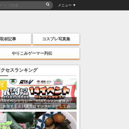
メニュー ▼
取材記事
コスプレ写真集
やりこみゲーマー列伝
アクセスランキング
1
RTAイベントリレー『RTAちゃんの夏休み』
に参加する全14運営にインタビューしてみ
た！ 「RTA in Japan」のチャンネルの貸し
出しを利用し8/9から1週間にわたって開催
2