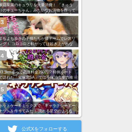
家庭菜園のキュウリを大量消費！ 「きゅう
りのキューちゃん」みたいなお漬物を作って
みた
3
よちよち歩きの子猫たちが猫ドームでレスリ
ング！ コロコロと転がっては起き上がれな
い姿が可愛すぎる
4
83.1km走って高速料金250円!? 特例ルート
で訪れた「宝塚北SA」では手塚治虫全力推
し＆関西グルメが楽しめる！
5
ホットケーキミックスで「ギャラクシードー
ナツ」を作ってみた！ 流れる星空のような
レンチン・レシピを紹介
公式Xをフォローする