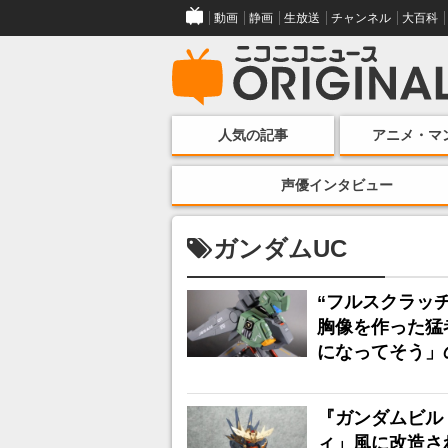
動画
静画
生放送
チャンネル
大百科
人気の記事
アニメ・マ
声優インタビュー
ガンダムUC
“フルスクラッ
胸像を作った猛
になってそう」
『ガンダムビル
ィ」風に改造さ