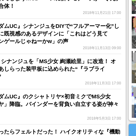
合体！
2018年11月21日 17:00
ムUC』シナンジュをDIYで“フルアーマー化”し
に既視感のあるデザインに「これはどう見て
ンゲールじゃねーかw」の声
2018年11月13日 09:00
』シナンジュを「MS少女 絢瀬絵里」に改造！ オ
あしらった装甲板に込められた“『ラブライ
”
2018年11月3日 17:00
ダムUC』のクシャトリヤ×初音ミクでMS少女
ヤ」降臨。バインダーを背負い自立する姿が神々
2018年5月3日 17:00
ったらフェルトだった！ ハイクオリティな『機動