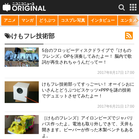
アニメ
マンガ
どうぶつ
コスプレ写真
インタビュー
エンタメ
サービス一覧
もっと見る
niconico
けもフレ技術部
動画
5台のフロッピーディスクドライブで『けもの
フレンズ』OPを演奏してみたよー！ 脳内で歌
生放送
詞が再生されちゃうんだってー！
ニュース
2017年8月17日 17:00
チャンネル
けもフレ技術部ってすっごーい！ オーイシおに
いさんとどうぶつビスケッツ×PPPを謎の技術
マンガ
でデュエットさせてみたよー！
2017年6月21日 17:00
ニコニコQ
［けものフレンズ］アイロンビーズでジャパリ
バス作ったよ。電池も取り外しできて、天井も
開きます。ビーバーが作った木製ベンチもある
よ。