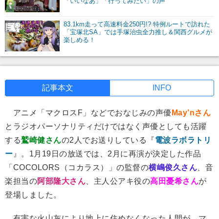
「いいなあ」「行ってみたい」の声
83.1km走って高速料金250円!? 特例ルートで訪れた
「宝塚北SA」では手塚治虫全力推し＆関西グルメが
楽しめる！
記事本文
INFO
アニメ「マクロスF」などでおなじみの声優
May’nさん
とラジオパーソナリティだけではなく声優としても活躍
する
鷲崎健さん
の2人でお送りしている『
電波ラボラトリ
ー
』。1月19日の放送では、2月に再演が決定した作品
「COCOLORS（コカラス）」の監督の
横嶋俊久さん
、音
楽担当の
阿部隆大さん
、主人公アキ役の
高田憂希さん
が
登場しました。
有害な火山灰により地上に住めなくなった人間が、マ