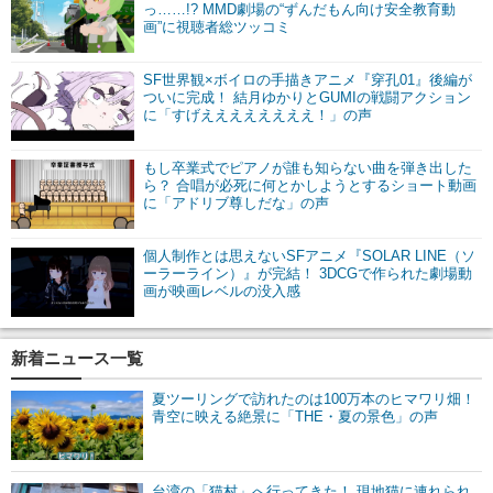
っ……!? MMD劇場の“ずんだもん向け安全教育動
画”に視聴者総ツッコミ
SF世界観×ボイロの手描きアニメ『穿孔01』後編が
ついに完成！ 結月ゆかりとGUMIの戦闘アクション
に「すげええええええええ！」の声
もし卒業式でピアノが誰も知らない曲を弾き出した
ら？ 合唱が必死に何とかしようとするショート動画
に「アドリブ尊しだな」の声
個人制作とは思えないSFアニメ『SOLAR LINE（ソ
ーラーライン）』が完結！ 3DCGで作られた劇場動
画が映画レベルの没入感
新着ニュース一覧
夏ツーリングで訪れたのは100万本のヒマワリ畑！
青空に映える絶景に「THE・夏の景色」の声
台湾の「猫村」へ行ってきた！ 現地猫に連れられ