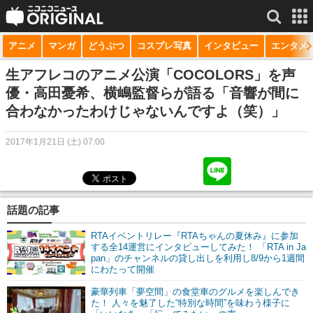
アニメ
マンガ
どうぶつ
コスプレ写真
インタビュー
エンタメ
サービス一覧
もっと見る
niconico
生アフレコのアニメ公演「COCOLORS」を声
優・高田憂希、横嶋監督らが語る「音響が間に
動画
合わなかったわけじゃないんですよ（笑）」
生放送
2017年1月21日 (土) 07:00
ニュース
チャンネル
話題の記事
マンガ
RTAイベントリレー『RTAちゃんの夏休み』に参加
ニコニコQ
する全14運営にインタビューしてみた！ 「RTA in Ja
pan」のチャンネルの貸し出しを利用し8/9から1週間
にわたって開催
豪華列車「夢空間」の食堂車のグルメを楽しんでき
た！ 人々を魅了した“特別な時間”を味わう様子に