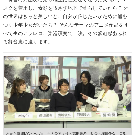
スクを着用し、素顔を晒さず地下で暮らしていたら？ 外
の世界はきっと美しいと、自分が信じたいがために嘘を
つく少年少女がいたら？ そんなテーマのアニメ作品をす
べて生のアフレコ、楽器演奏で上映。その緊迫感あふれ
る舞台裏に迫ります。
左から番組MCのMay’n、主人公アキ役の高田憂希、監督の横嶋俊久、音楽