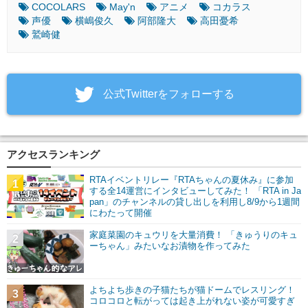
COCOLARS
May'n
アニメ
コカラス
声優
横嶋俊久
阿部隆大
高田憂希
鷲崎健
‎公式Twitterをフォローする
アクセスランキング
RTAイベントリレー『RTAちゃんの夏休み』に参加
1
する全14運営にインタビューしてみた！ 「RTA in Ja
pan」のチャンネルの貸し出しを利用し8/9から1週間
にわたって開催
家庭菜園のキュウリを大量消費！ 「きゅうりのキュ
2
ーちゃん」みたいなお漬物を作ってみた
よちよち歩きの子猫たちが猫ドームでレスリング！
3
コロコロと転がっては起き上がれない姿が可愛すぎ