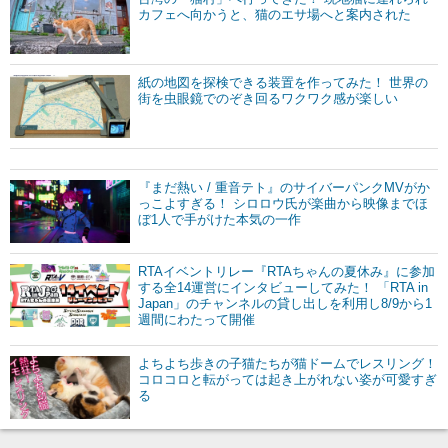
カフェへ向かうと、猫のエサ場へと案内された
紙の地図を探検できる装置を作ってみた！ 世界の
街を虫眼鏡でのぞき回るワクワク感が楽しい
『まだ熱い / 重音テト』のサイバーパンクMVがか
っこよすぎる！ シロロウ氏が楽曲から映像までほ
ぼ1人で手がけた本気の一作
RTAイベントリレー『RTAちゃんの夏休み』に参加
する全14運営にインタビューしてみた！ 「RTA in
Japan」のチャンネルの貸し出しを利用し8/9から1
週間にわたって開催
よちよち歩きの子猫たちが猫ドームでレスリング！
コロコロと転がっては起き上がれない姿が可愛すぎ
る