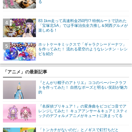
る
83.1km走って高速料金250円!? 特例ルートで訪れた
4
「宝塚北SA」では手塚治虫全力推し＆関西グルメが
楽しめる！
ホットケーキミックスで「ギャラクシードーナツ」
5
を作ってみた！ 流れる星空のようなレンチン・レシ
ピを紹介
「アニメ」の最新記事
『とんがり帽子のアトリエ』ココのペーパークラフ
トを作ってみた！ 自然なポーズと明るい笑顔が魅力
的
『名探偵プリキュア！』の変身曲をピコピコ音でア
レンジしてみた！ キュアアンサー＆キュアミスティ
ックのデフォルメアニメがキュートに決まってる
「トンカチがないのだ」とノギスで釘打ちだと