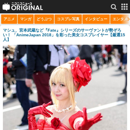
アニメ
マンガ
どうぶつ
コスプレ写真
インタビュー
エンタメ
サービス一覧
もっと見る
niconico
マシュ、宮本武蔵など『Fate』シリーズのサーヴァントが勢ぞろ
い！ 「AnimeJapan 2018」を彩った美女コスプレイヤー【厳選15
人】
動画
生放送
ニュース
チャンネル
マンガ
ニコニコQ