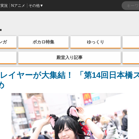
実況
Nアニメ
その他▼
ンガ
ボカロ特集
ゆっくり
殿堂入り記事
レイヤーが大集結！ 「第14回日本橋ス
め